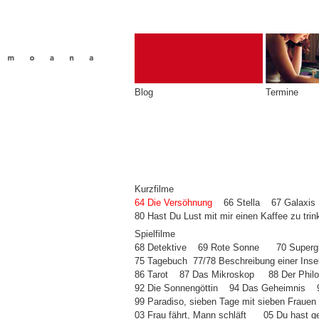
Blog
Termine
Kurzfilme
64
Die Versöhnung
66 Stella
67 Galaxis
80 Hast Du Lust mit mir einen Kaffee zu tri
Spielfilme
68 Detektive
69 Rote Sonne
70 Supergi
75 Tagebuch
77/78 Beschreibung einer Inse
86 Tarot
87 Das Mikroskop
88 Der Phil
92 Die Sonnengöttin
94 Das Geheimnis
99 Paradiso, sieben Tage mit sieben Frauen
03 Frau fährt, Mann schläft
05 Du hast g