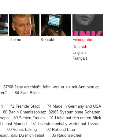
Thome
Kontakt
Filmografie
Deutsch
English
Français
67/68 Jane erschießt John, weil er sie mit Ann betrügt
nken?
84 Zwei Bilder
rl
72 Fremde Stadt
74 Made in Germany and USA
l
80 Berlin Chamissoplatz
82/83 System ohne Schatten
osoph
89 Sieben Frauen
91 Liebe auf den ersten Blick
97 Just Married
97 Tigerstreifenbaby wartet auf Tarzan
00 Venus talking
02 Rot und Blau
esagt, daß Du mich liebst
05 Rauchzeichen