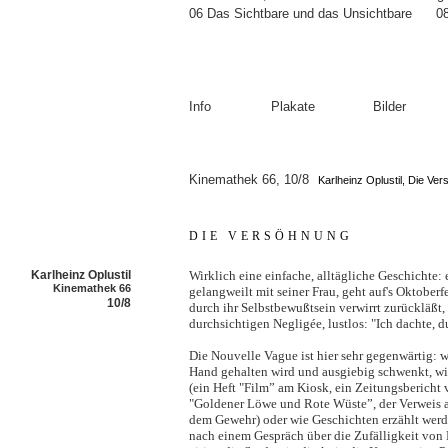
06 Das Sichtbare und das Unsichtbare
0
Info
Plakate
Bilder
Kinemathek 66, 10/8
Karlheinz Oplustil, Die Ver
DIE VERSÖHNUNG
Karlheinz Oplustil
Wirklich eine einfache, alltägliche Geschichte:
Kinemathek 66
gelangweilt mit seiner Frau, geht auf's Oktoberfe
10/8
durch ihr Selbstbewußtsein verwirrt zurückläßt,
durchsichtigen Negligée, lustlos: "Ich dachte, 
Die Nouvelle Vague ist hier sehr gegenwärtig: 
Hand gehalten wird und ausgiebig schwenkt, wi
(ein Heft "Film” am Kiosk, ein Zeitungsbericht
"Goldener Löwe und Rote Wüste”, der Verweis au
dem Gewehr) oder wie Geschichten erzählt werd
nach einem Gespräch über die Zufälligkeit von