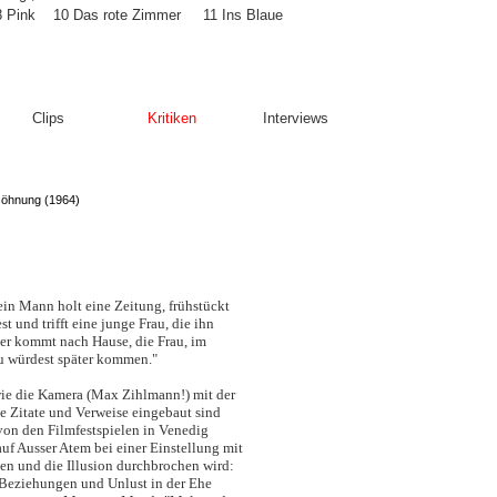
8 Pink
10 Das rote Zimmer
11 Ins Blaue
Clips
Kritiken
Interviews
söhnung (1964)
 ein Mann holt eine Zeitung, frühstückt
st und trifft eine junge Frau, die ihn
 er kommt nach Hause, die Frau, im
du würdest später kommen."
wie die Kamera (Max Zihlmann!) mit der
e Zitate und Verweise eingebaut sind
 von den Filmfestspielen in Venedig
f Ausser Atem bei einer Einstellung mit
en und die Illusion durchbrochen wird:
 Beziehungen und Unlust in der Ehe