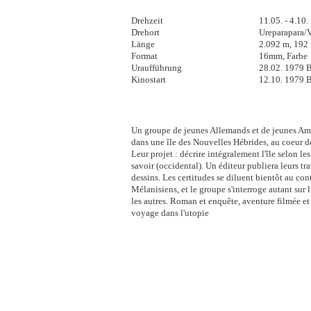
Drehzeit
11.05. - 4.10
Drehort
Ureparapara/
Länge
2.092 m, 192
Format
16mm, Farbe
Uraufführung
28.02. 1979 B
Kinostart
12.10. 1979 B
Un groupe de jeunes Allemands et de jeunes Am
dans une île des Nouvelles Hébrides, au coeur d
Leur projet : décrire intégralement l'île selon le
savoir (occidental). Un éditeur publiera leurs tr
dessins. Les certitudes se diluent bientôt au con
Mélanisiens, et le groupe s'interroge autant sur
les autres. Roman et enquête, aventure filmée et 
voyage dans l'utopie