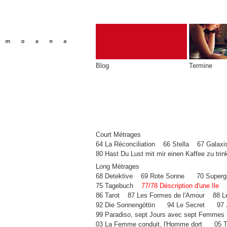
Blog
Termine
Court Métrages
64 La Réconciliation
66 Stella
67 Galaxi
80 Hast Du Lust mit mir einen Kaffee zu tri
Long Métrages
68 Detektive
69 Rote Sonne
70 Supergi
75 Tagebuch
77/78
Déscription d'une Ile
86 Tarot
87 Les Formes de l'Amour
88 L
92 Die Sonnengöttin
94 Le Secret
97 
99 Paradiso, sept Jours avec sept Femmes
03 La Femme conduit, l'Homme dort
05 T