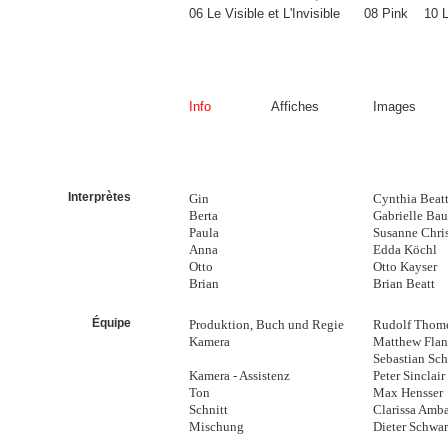
06 Le Visible et L'Invisible
08 Pink
10 
Info
Affiches
Images
Interprètes
Gin
Cynthia Beat
Berta
Gabrielle Bau
Paula
Susanne Chri
Anna
Edda Köchl
Otto
Otto Kayser
Brian
Brian Beatt
Équipe
Produktion, Buch und Regie
Rudolf Thome
Kamera
Matthew Fla
Sebastian Sch
Kamera - Assistenz
Peter Sinclair
Ton
Max Hensser
Schnitt
Clarissa Amb
Mischung
Dieter Schwa